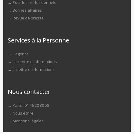
→
Pour les professionnels
→
Bonnes affaires
→
Revue de presse
Services à la Personne
→
L'agence
→
Le centre d'informations
→
La lettre d'informations
Nous contacter
→ Paris : 01 46 20 30 58
→
Nous écrire
→
Mentions légales