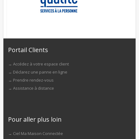
Portail Clients
→
Accédez à votre espace client
→
Déclarez une panne en ligne
→
Prendre rendez-vous
→
Assistance à distance
Pour aller plus loin
→
Ciel Ma Maison Connectée