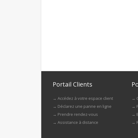
Portail Clients
Po
→
Accédez à votre espace client
→
→
Déclarez une panne en ligne
→
→
Prendre rendez-vous
→
→
Assistance à distance
→