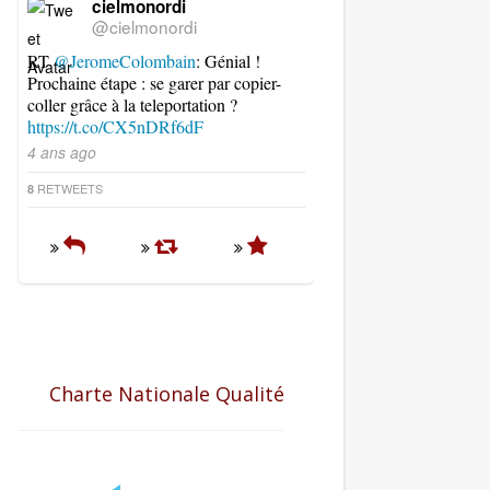
cielmonordi
@cielmonordi
RT
@JeromeColombain
: Génial !
Prochaine étape : se garer par copier-
coller grâce à la teleportation ?
https://t.co/CX5nDRf6dF
4 ans ago
RETWEETS
8
Charte Nationale Qualité