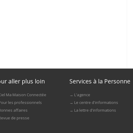
ur aller plus loin
Services à la Personne
Ciel Ma Maison Connectée
→
L'agence
Pour les professionnels
→
Le centre d'informations
Bonnes affaires
→
La lettre d'informations
Revue de presse