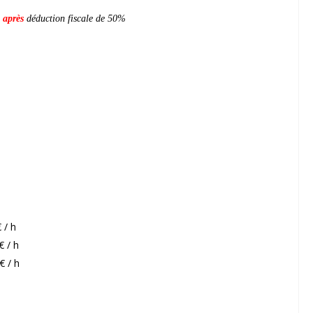
s
après
déduction fiscale de 50%
 / h
€ / h
€ / h