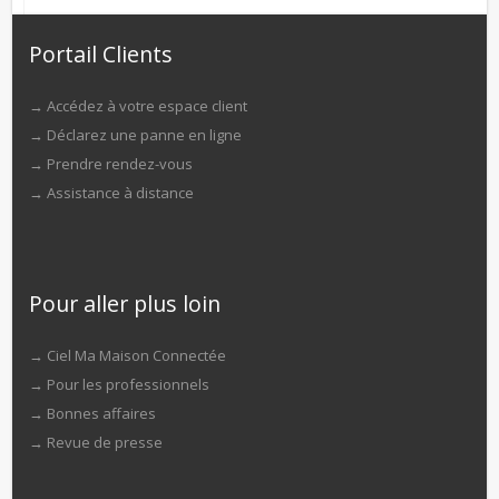
Portail Clients
→
Accédez à votre espace client
→
Déclarez une panne en ligne
→
Prendre rendez-vous
→
Assistance à distance
Pour aller plus loin
→
Ciel Ma Maison Connectée
→
Pour les professionnels
→
Bonnes affaires
→
Revue de presse