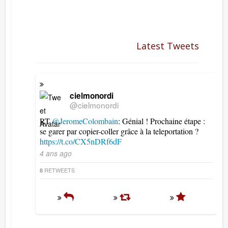
Latest Tweets
cielmonordi
@cielmonordi
RT
@JeromeColombain
: Génial ! Prochaine étape :
se garer par copier-coller grâce à la teleportation ?
https://t.co/CX5nDRf6dF
4 ans ago
RETWEETS
8