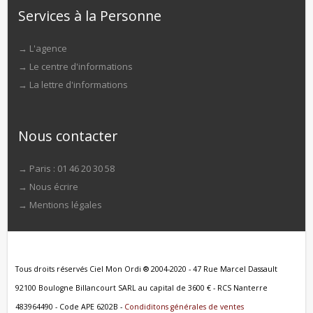
Services à la Personne
→
L'agence
→
Le centre d'informations
→
La lettre d'informations
Nous contacter
→ Paris : 01 46 20 30 58
→
Nous écrire
→
Mentions légales
Tous droits réservés Ciel Mon Ordi ® 2004-2020 - 47 Rue Marcel Dassault
92100 Boulogne Billancourt SARL au capital de 3600 € - RCS Nanterre
483964490 - Code APE 6202B -
Condiditons générales de ventes