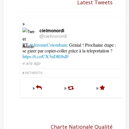
Latest Tweets
cielmonordi
@cielmonordi
RT
@JeromeColombain
: Génial ! Prochaine étape :
se garer par copier-coller grâce à la teleportation ?
https://t.co/CX5nDRf6dF
4 ans ago
RETWEETS
8
Charte Nationale Qualité