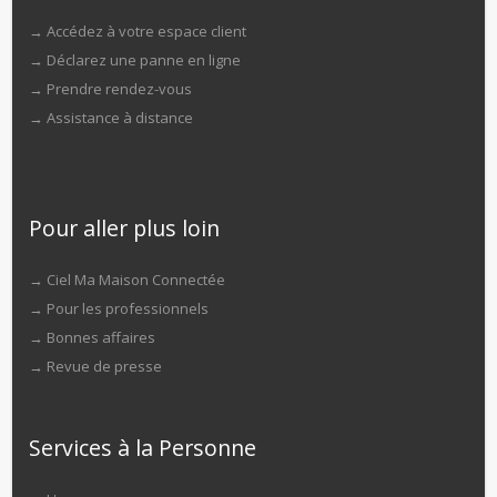
→
Accédez à votre espace client
→
Déclarez une panne en ligne
→
Prendre rendez-vous
→
Assistance à distance
Pour aller plus loin
→
Ciel Ma Maison Connectée
→
Pour les professionnels
→
Bonnes affaires
→
Revue de presse
Services à la Personne