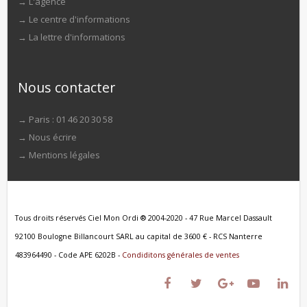
→
L'agence
→
Le centre d'informations
→
La lettre d'informations
Nous contacter
→ Paris : 01 46 20 30 58
→
Nous écrire
→
Mentions légales
Tous droits réservés Ciel Mon Ordi ® 2004-2020 - 47 Rue Marcel Dassault
92100 Boulogne Billancourt SARL au capital de 3600 € - RCS Nanterre
483964490 - Code APE 6202B -
Condiditons générales de ventes