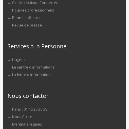
→
Ciel Ma Maison Connectée
→
Pour les professionnels
→
Bonnes affaires
→
Revue de presse
Services à la Personne
→
L'agence
→
Le centre d'informations
→
La lettre d'informations
Nous contacter
→ Paris : 01 46 20 30 58
→
Nous écrire
→
Mentions légales