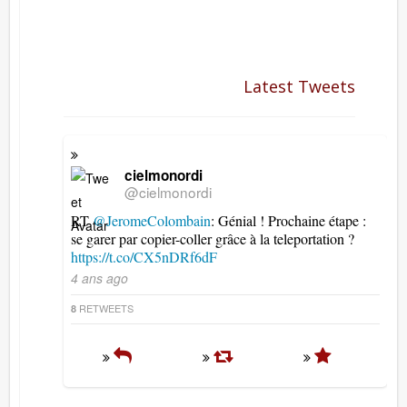
Latest Tweets
cielmonordi
@cielmonordi
RT
@JeromeColombain
: Génial ! Prochaine étape :
se garer par copier-coller grâce à la teleportation ?
https://t.co/CX5nDRf6dF
4 ans ago
RETWEETS
8