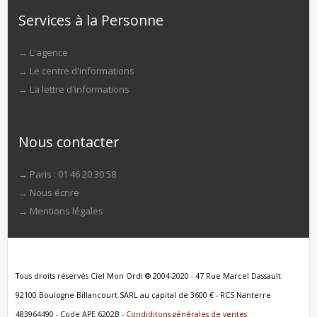
Services à la Personne
→
L'agence
→
Le centre d'informations
→
La lettre d'informations
Nous contacter
→ Paris : 01 46 20 30 58
→
Nous écrire
→
Mentions légales
Tous droits réservés Ciel Mon Ordi ® 2004-2020 - 47 Rue Marcel Dassault
92100 Boulogne Billancourt SARL au capital de 3600 € - RCS Nanterre
483964490 - Code APE 6202B -
Condiditons générales de ventes