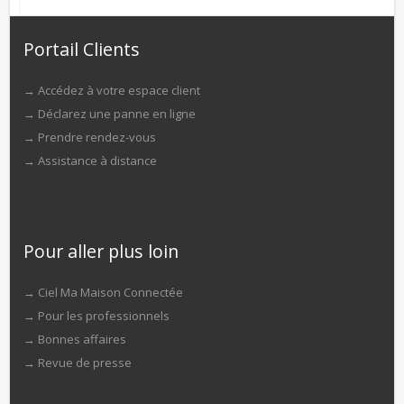
Portail Clients
→
Accédez à votre espace client
→
Déclarez une panne en ligne
→
Prendre rendez-vous
→
Assistance à distance
Pour aller plus loin
→
Ciel Ma Maison Connectée
→
Pour les professionnels
→
Bonnes affaires
→
Revue de presse