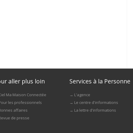
ur aller plus loin
Services à la Personne
Ciel Ma Maison Connectée
→
L'agence
Pour les professionnels
→
Le centre d'informations
Bonnes affaires
→
La lettre d'informations
Revue de presse