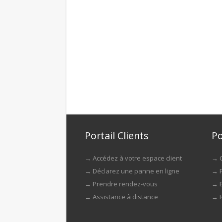
Portail Clients
Po
→
Accédez à votre espace client
→
→
Déclarez une panne en ligne
→
→
Prendre rendez-vous
→
→
Assistance à distance
→