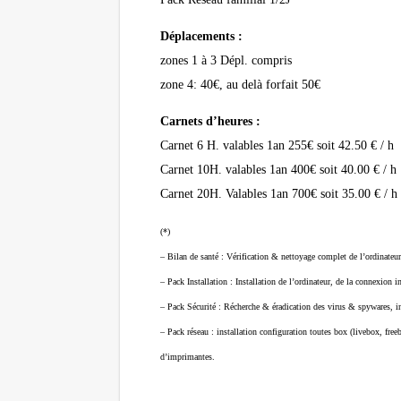
Déplacements :
zones 1 à 3 Dépl. compris
zone 4: 40€, au delà forfait 50€
Carnets d’heures :
Carnet 6 H. valables 1an 255€ soit 42.50 € / h
Carnet 10H. valables 1an 400€ soit 40.00 € / h
Carnet 20H. Valables 1an 700€ soit 35.00 € / h
(*)
– Bilan de santé : Vérification & nettoyage complet de l’ordinateur,
– Pack Installation : Installation de l’ordinateur, de la connexion i
– Pack Sécurité : Récherche & éradication des virus & spywares, ins
– Pack réseau : installation configuration toutes box (livebox, free
d’imprimantes.