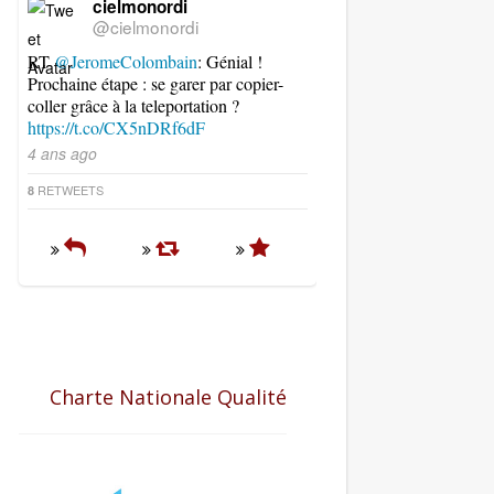
cielmonordi
@cielmonordi
RT
@JeromeColombain
: Génial !
Prochaine étape : se garer par copier-
coller grâce à la teleportation ?
https://t.co/CX5nDRf6dF
4 ans ago
RETWEETS
8
Charte Nationale Qualité