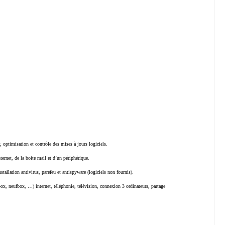
 optimisation et contrôle des mises à jours logiciels.
nternet, de la boite mail et d’un périphérique.
tallation antivirus, parefeu et antispyware (logiciels non fournis).
box, neufbox, …) internet, téléphonie, télévision, connexion 3 ordinateurs, partage