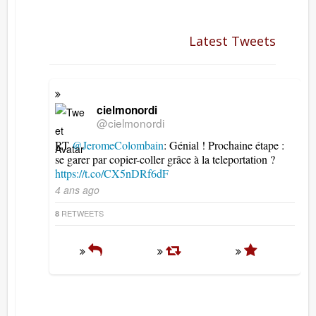
Latest Tweets
cielmonordi
@cielmonordi
RT
@JeromeColombain
: Génial ! Prochaine étape :
se garer par copier-coller grâce à la teleportation ?
https://t.co/CX5nDRf6dF
4 ans ago
RETWEETS
8