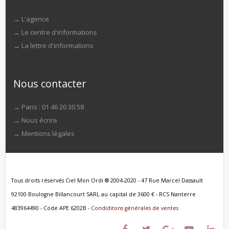
→
L'agence
→
Le centre d'informations
→
La lettre d'informations
Nous contacter
→ Paris : 01 46 20 30 58
→
Nous écrire
→
Mentions légales
Tous droits réservés Ciel Mon Ordi ® 2004-2020 - 47 Rue Marcel Dassault
92100 Boulogne Billancourt SARL au capital de 3600 € - RCS Nanterre
483964490 - Code APE 6202B -
Condiditons générales de ventes