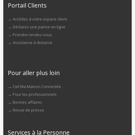
Portail Clients
→
Accédez à votre espace client
→
Déclarez une panne en ligne
→
Prendre rendez-vous
→
Assistance à distance
Pour aller plus loin
→
Ciel Ma Maison Connectée
→
Pour les professionnels
→
Bonnes affaires
→
Revue de presse
Services à la Personne