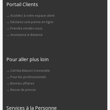
Portail Clients
→
Accédez à votre espace client
→
Déclarez une panne en ligne
→
Prendre rendez-vous
→
Assistance à distance
Pour aller plus loin
→
Ciel Ma Maison Connectée
→
Pour les professionnels
→
Bonnes affaires
→
Revue de presse
Services à la Personne