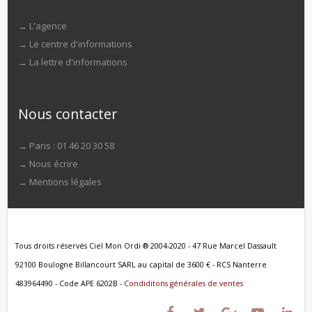
→
L'agence
→
Le centre d'informations
→
La lettre d'informations
Nous contacter
→ Paris : 01 46 20 30 58
→
Nous écrire
→
Mentions légales
Tous droits réservés Ciel Mon Ordi ® 2004-2020 - 47 Rue Marcel Dassault
92100 Boulogne Billancourt SARL au capital de 3600 € - RCS Nanterre
483964490 - Code APE 6202B -
Condiditons générales de ventes