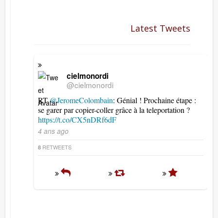
Latest Tweets
cielmonordi
@cielmonordi
RT
@JeromeColombain
: Génial ! Prochaine étape :
se garer par copier-coller grâce à la teleportation ?
https://t.co/CX5nDRf6dF
4 ans ago
RETWEETS
8