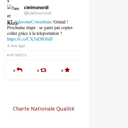
cielmonordi
@cielmonordi
RT
@JeromeColombain
: Génial !
Prochaine étape : se garer par copier-
coller grâce à la teleportation ?
https://t.co/CX5nDRf6dF
4 ans ago
RETWEETS
8
Charte Nationale Qualité