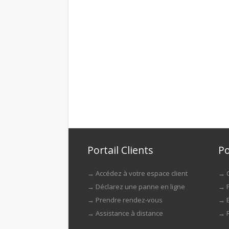
Portail Clients
Po
→
Accédez à votre espace client
→
→
Déclarez une panne en ligne
→
→
Prendre rendez-vous
→
→
Assistance à distance
→