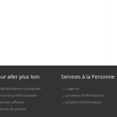
ur aller plus loin
Services à la Personne
Ciel Ma Maison Connectée
→
L'agence
Pour les professionnels
→
Le centre d'informations
Bonnes affaires
→
La lettre d'informations
Revue de presse