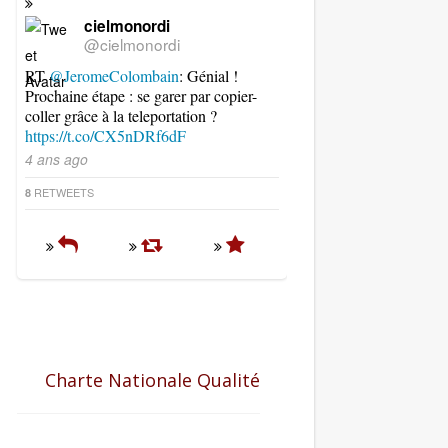
cielmonordi
@cielmonordi
RT
@JeromeColombain
: Génial !
Prochaine étape : se garer par copier-
coller grâce à la teleportation ?
https://t.co/CX5nDRf6dF
4 ans ago
RETWEETS
8
Charte Nationale Qualité