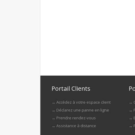
Portail Clients
Po
→
Accédez à votre espace client
→
→
Déclarez une panne en ligne
→
→
Prendre rendez-vous
→
→
Assistance à distance
→