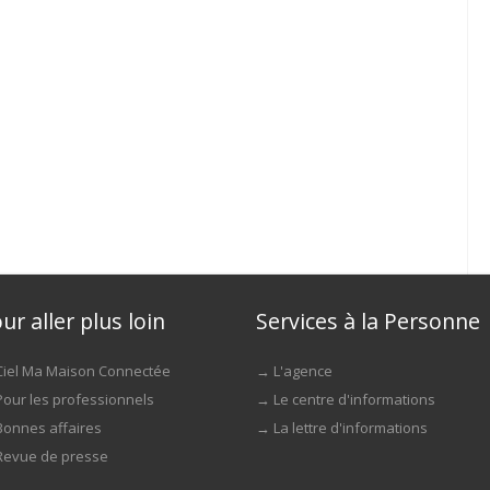
ur aller plus loin
Services à la Personne
Ciel Ma Maison Connectée
→
L'agence
Pour les professionnels
→
Le centre d'informations
Bonnes affaires
→
La lettre d'informations
Revue de presse