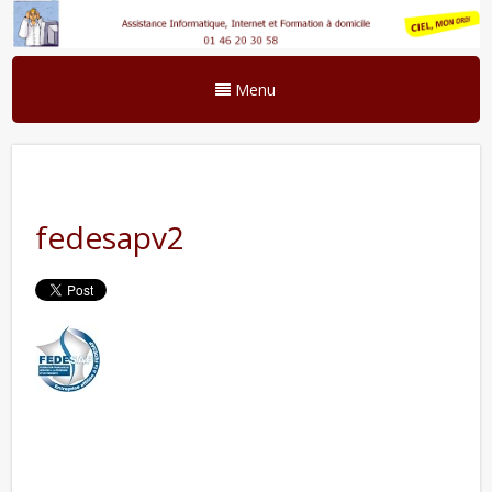
Menu
fedesapv2