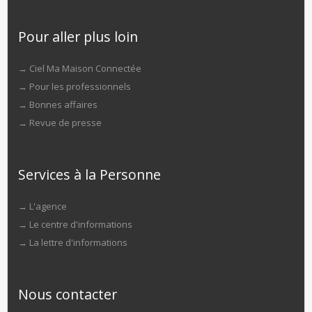
Pour aller plus loin
→
Ciel Ma Maison Connectée
→
Pour les professionnels
→
Bonnes affaires
→
Revue de presse
Services à la Personne
→
L'agence
→
Le centre d'informations
→
La lettre d'informations
Nous contacter