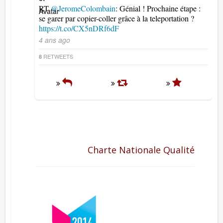
RT
@JeromeColombain
: Génial ! Prochaine étape :
se garer par copier-coller grâce à la teleportation ?
https://t.co/CX5nDRf6dF
4 ans ago
RETWEETS
8
Charte Nationale Qualité