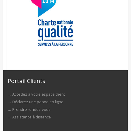
Portail Clients
→
Accédez à votre espace client
→
Déclarez une panne en ligne
→
Prendre rendez-vous
→
Assistance à distance