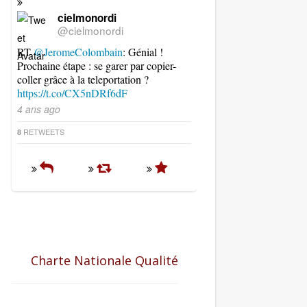
cielmonordi
@cielmonordi
RT
@JeromeColombain
: Génial !
Prochaine étape : se garer par copier-
coller grâce à la teleportation ?
https://t.co/CX5nDRf6dF
4 ans ago
RETWEETS
8
Charte Nationale Qualité