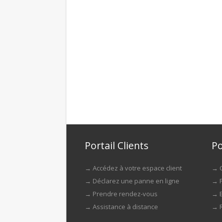
Portail Clients
Po
→
Accédez à votre espace client
→
→
Déclarez une panne en ligne
→
→
Prendre rendez-vous
→
→
Assistance à distance
→