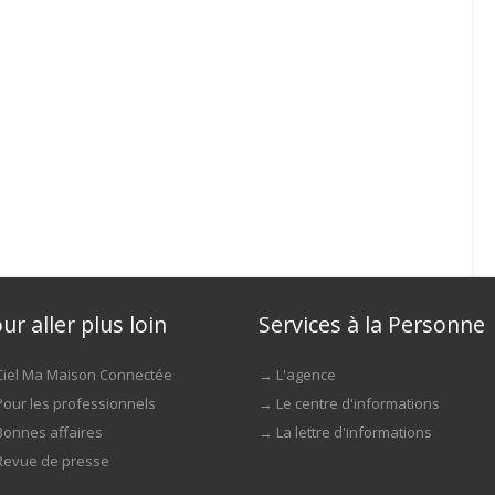
ur aller plus loin
Services à la Personne
Ciel Ma Maison Connectée
→
L'agence
Pour les professionnels
→
Le centre d'informations
Bonnes affaires
→
La lettre d'informations
Revue de presse