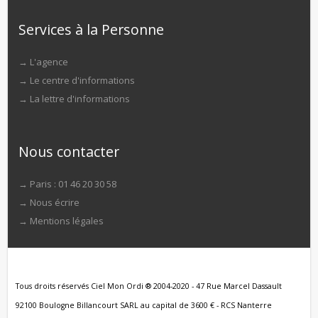
Services à la Personne
→
L'agence
→
Le centre d'informations
→
La lettre d'informations
Nous contacter
→ Paris : 01 46 20 30 58
→
Nous écrire
→
Mentions légales
Tous droits réservés Ciel Mon Ordi ® 2004-2020 - 47 Rue Marcel Dassault
92100 Boulogne Billancourt SARL au capital de 3600 € - RCS Nanterre