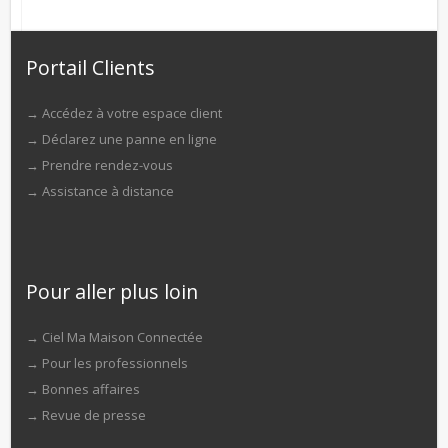
Portail Clients
→
Accédez à votre espace client
→
Déclarez une panne en ligne
→
Prendre rendez-vous
→
Assistance à distance
Pour aller plus loin
→
Ciel Ma Maison Connectée
→
Pour les professionnels
→
Bonnes affaires
→
Revue de presse