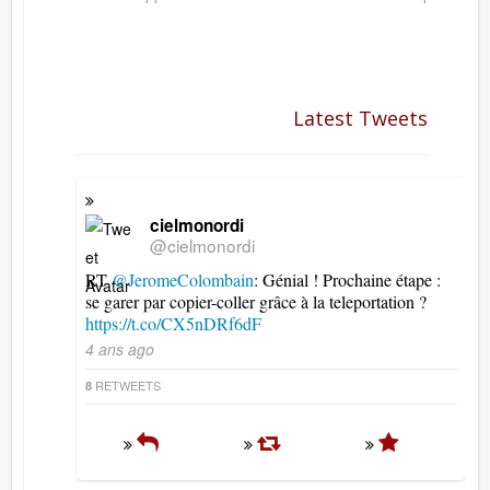
Latest Tweets
cielmonordi
@cielmonordi
RT
@JeromeColombain
: Génial ! Prochaine étape :
se garer par copier-coller grâce à la teleportation ?
https://t.co/CX5nDRf6dF
4 ans ago
RETWEETS
8