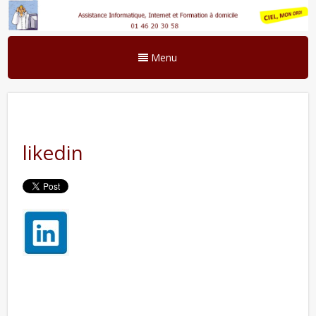
Menu
likedin