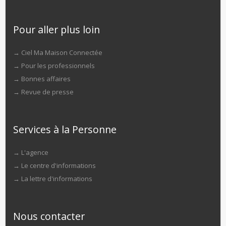
Pour aller plus loin
→
Ciel Ma Maison Connectée
→
Pour les professionnels
→
Bonnes affaires
→
Revue de presse
Services à la Personne
→
L'agence
→
Le centre d'informations
→
La lettre d'informations
Nous contacter