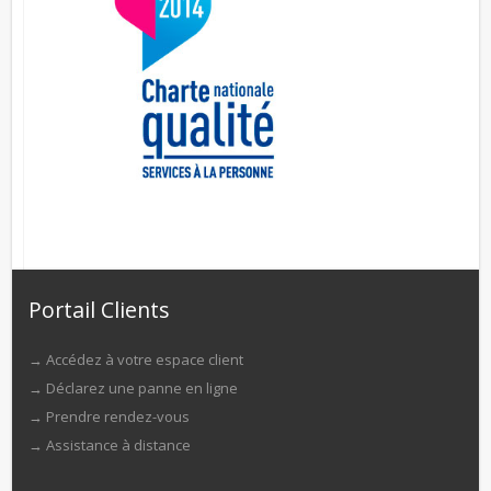
Portail Clients
→
Accédez à votre espace client
→
Déclarez une panne en ligne
→
Prendre rendez-vous
→
Assistance à distance