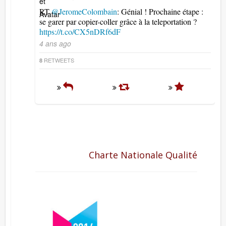
RT
@JeromeColombain
: Génial ! Prochaine étape :
se garer par copier-coller grâce à la teleportation ?
https://t.co/CX5nDRf6dF
4 ans ago
RETWEETS
8
Charte Nationale Qualité