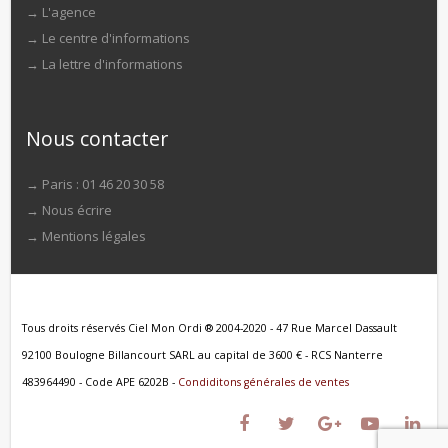
→
L'agence
→
Le centre d'informations
→
La lettre d'informations
Nous contacter
→ Paris : 01 46 20 30 58
→
Nous écrire
→
Mentions légales
Tous droits réservés Ciel Mon Ordi ® 2004-2020 - 47 Rue Marcel Dassault
92100 Boulogne Billancourt SARL au capital de 3600 € - RCS Nanterre
483964490 - Code APE 6202B -
Condiditons générales de ventes