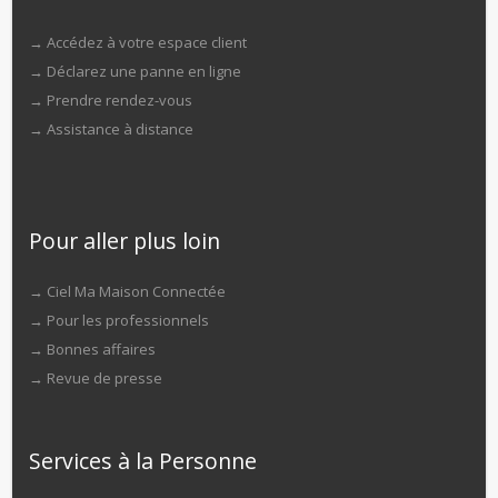
→
Accédez à votre espace client
→
Déclarez une panne en ligne
→
Prendre rendez-vous
→
Assistance à distance
Pour aller plus loin
→
Ciel Ma Maison Connectée
→
Pour les professionnels
→
Bonnes affaires
→
Revue de presse
Services à la Personne