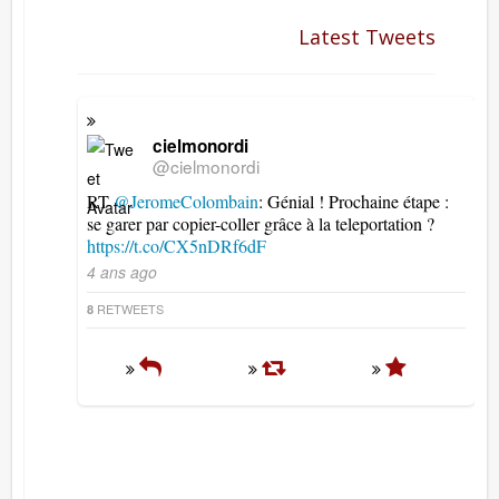
Latest Tweets
cielmonordi
@cielmonordi
RT
@JeromeColombain
: Génial ! Prochaine étape :
se garer par copier-coller grâce à la teleportation ?
https://t.co/CX5nDRf6dF
4 ans ago
RETWEETS
8