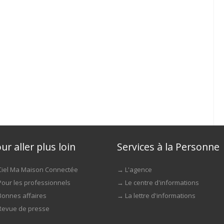
ur aller plus loin
Services à la Personne
Ciel Ma Maison Connectée
→
L'agence
Pour les professionnels
→
Le centre d'informations
Bonnes affaires
→
La lettre d'informations
Revue de presse