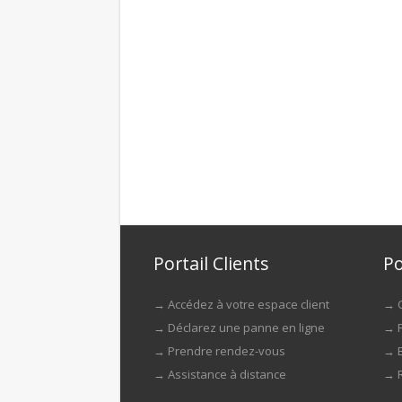
Portail Clients
Po
→
Accédez à votre espace client
→
→
Déclarez une panne en ligne
→
→
Prendre rendez-vous
→
→
Assistance à distance
→