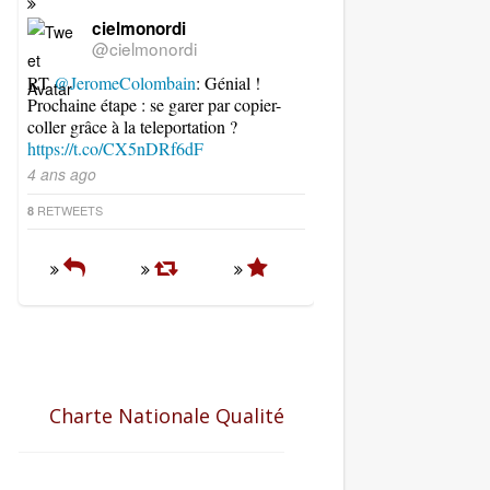
cielmonordi
@cielmonordi
RT
@JeromeColombain
: Génial !
Prochaine étape : se garer par copier-
coller grâce à la teleportation ?
https://t.co/CX5nDRf6dF
4 ans ago
RETWEETS
8
Charte Nationale Qualité