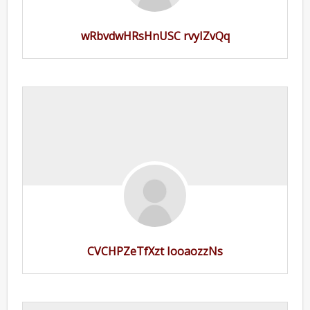
wRbvdwHRsHnUSC rvyIZvQq
CVCHPZeTfXzt IooaozzNs