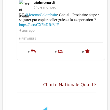
cielmonordi
@cielmonordi
RT
@JeromeColombain
: Génial ! Prochaine étape :
se garer par copier-coller grâce à la teleportation ?
https://t.co/CX5nDRf6dF
4 ans ago
RETWEETS
8
Charte Nationale Qualité