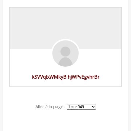
kSVVqIxWMkyB hjWPvEgvhrBr
Aller à la page :