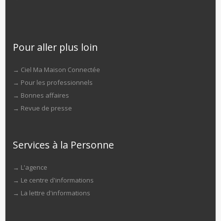
Pour aller plus loin
→
Ciel Ma Maison Connectée
→
Pour les professionnels
→
Bonnes affaires
→
Revue de presse
Services à la Personne
→
L'agence
→
Le centre d'informations
→
La lettre d'informations