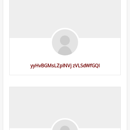
yyHvBGMsLZplNVj zVLSdWfGQI