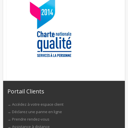
Portail Clients
→
Accédez à votre espace client
→
Déclarez une panne en ligne
→
Prendre rendez-vous
→
Assistance à distance