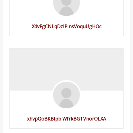
XdvFgCNLqDzIP nsVoquUgHOc
xhvpQoBKBIpb WfrkBGTVnorOLXA