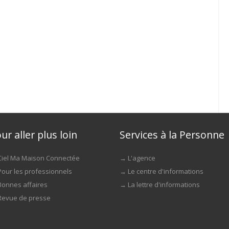
ur aller plus loin
Services à la Personne
Ciel Ma Maison Connectée
→
L'agence
Pour les professionnels
→
Le centre d'informations
Bonnes affaires
→
La lettre d'informations
Revue de presse