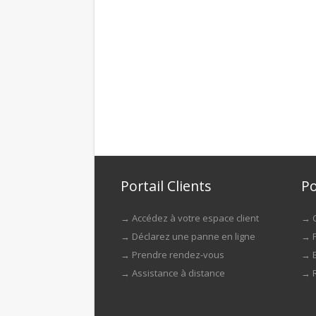
Portail Clients
Po
→
Accédez à votre espace client
→
→
Déclarez une panne en ligne
→
→
Prendre rendez-vous
→
→
Assistance à distance
→