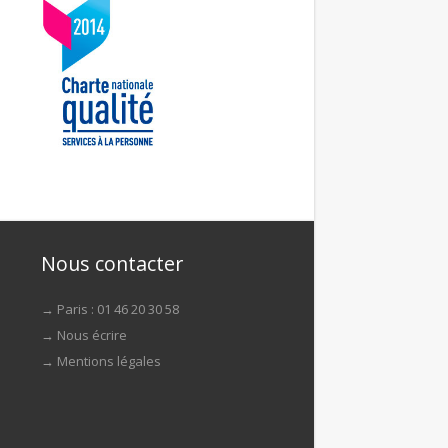
Nous contacter
→ Paris : 01 46 20 30 58
→
Nous écrire
→
Mentions légales