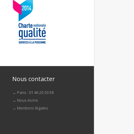
Nous contacter
→ Paris : 01 46 20 30 58
→
Nous écrire
→
Mentions légales