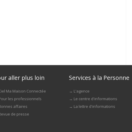
ur aller plus loin
Services à la Personne
Ciel Ma Maison Connectée
→
L'agence
Pour les professionnels
→
Le centre d'informations
Bonnes affaires
→
La lettre d'informations
Revue de presse