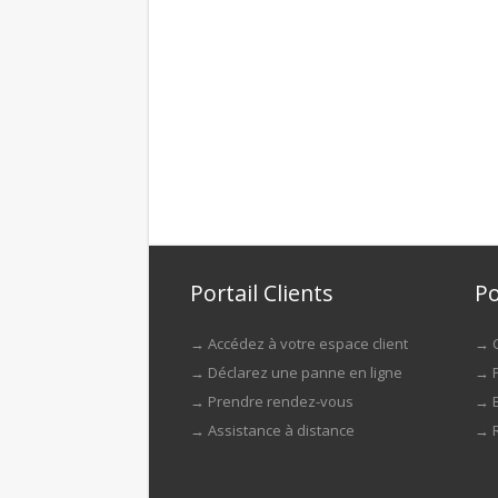
Portail Clients
Po
→
Accédez à votre espace client
→
→
Déclarez une panne en ligne
→
→
Prendre rendez-vous
→
→
Assistance à distance
→