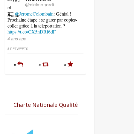
@cielmonordi
RT
@JeromeColombain
: Génial !
Prochaine étape : se garer par copier-
coller grâce à la teleportation ?
https://t.co/CX5nDRf6dF
4 ans ago
RETWEETS
8
Charte Nationale Qualité