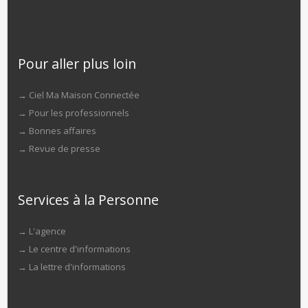
Pour aller plus loin
→
Ciel Ma Maison Connectée
→
Pour les professionnels
→
Bonnes affaires
→
Revue de presse
Services à la Personne
→
L'agence
→
Le centre d'informations
→
La lettre d'informations