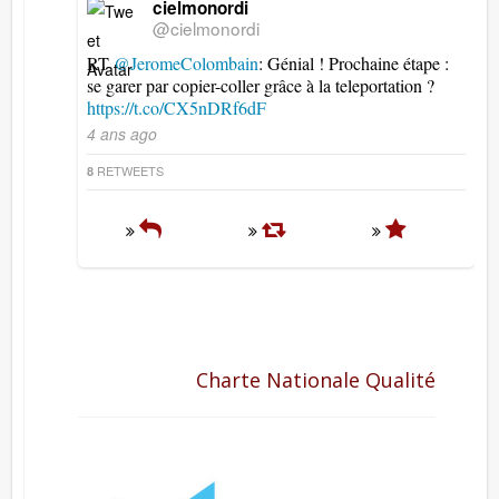
cielmonordi
@cielmonordi
RT
@JeromeColombain
: Génial ! Prochaine étape :
se garer par copier-coller grâce à la teleportation ?
https://t.co/CX5nDRf6dF
4 ans ago
RETWEETS
8
Charte Nationale Qualité