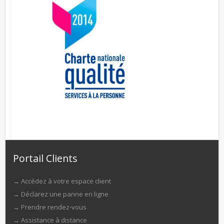
Portail Clients
→
Accédez à votre espace client
→
Déclarez une panne en ligne
→
Prendre rendez-vous
→
Assistance à distance