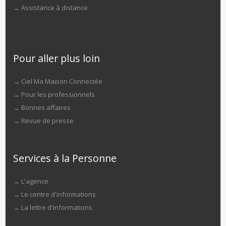
→
Assistance à distance
Pour aller plus loin
→
Ciel Ma Maison Connectée
→
Pour les professionnels
→
Bonnes affaires
→
Revue de presse
Services à la Personne
→
L'agence
→
Le centre d'informations
→
La lettre d'informations