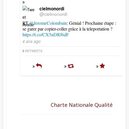
cielmonordi
@cielmonordi
RT
@JeromeColombain
: Génial ! Prochaine étape :
se garer par copier-coller grâce à la teleportation ?
https://t.co/CX5nDRf6dF
4 ans ago
RETWEETS
8
Charte Nationale Qualité