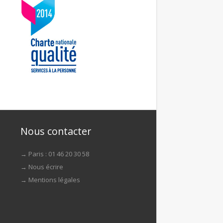
Nous contacter
→ Paris : 01 46 20 30 58
→
Nous écrire
→
Mentions légales