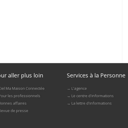
ur aller plus loin
Services à la Personne
Ciel Ma Maison Connectée
→
L'agence
Pour les professionnels
→
Le centre d'informations
Bonnes affaires
→
La lettre d'informations
Revue de presse