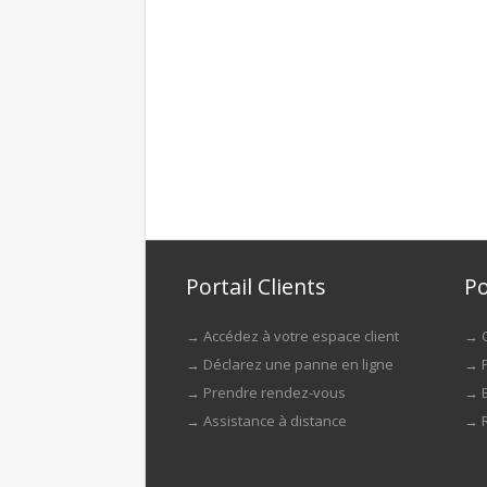
Portail Clients
Po
→
Accédez à votre espace client
→
→
Déclarez une panne en ligne
→
→
Prendre rendez-vous
→
→
Assistance à distance
→