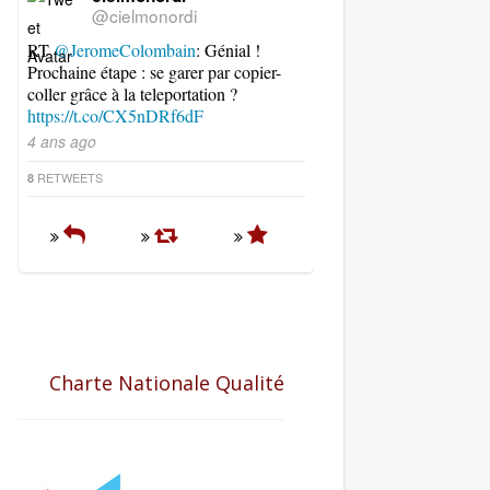
@cielmonordi
RT
@JeromeColombain
: Génial !
Prochaine étape : se garer par copier-
coller grâce à la teleportation ?
https://t.co/CX5nDRf6dF
4 ans ago
RETWEETS
8
Charte Nationale Qualité