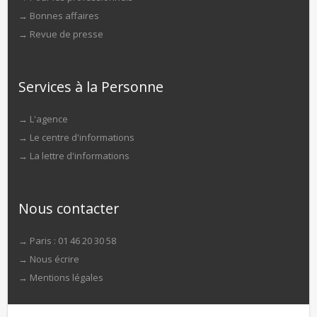
→
Bonnes affaires
→
Revue de presse
Services à la Personne
→
L'agence
→
Le centre d'informations
→
La lettre d'informations
Nous contacter
→ Paris : 01 46 20 30 58
→
Nous écrire
→
Mentions légales