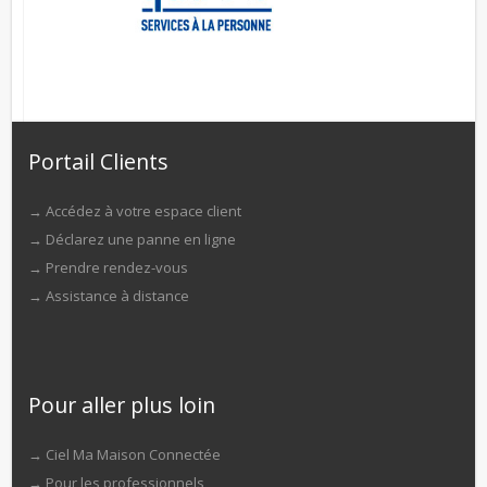
Portail Clients
→
Accédez à votre espace client
→
Déclarez une panne en ligne
→
Prendre rendez-vous
→
Assistance à distance
Pour aller plus loin
→
Ciel Ma Maison Connectée
→
Pour les professionnels