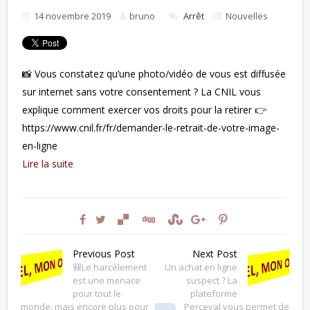
14 novembre 2019
bruno
Arrêt
Nouvelles
📸 Vous constatez qu’une photo/vidéo de vous est diffusée
sur internet sans votre consentement ? La CNIL vous
explique comment exercer vos droits pour la retirer 👉
https://www.cnil.fr/fr/demander-le-retrait-de-votre-image-
en-ligne
Lire la suite
Previous Post
Next Post
🎒Le harcèlement
Un achat en ligne
est une menace
suspect ? La
pour tout le
plateforme
monde, mais encore plus pour
Perceval vous permet de