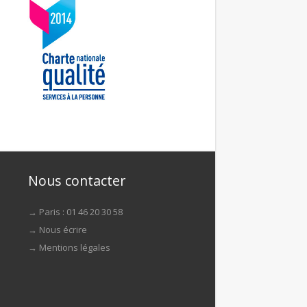
Nous contacter
→ Paris : 01 46 20 30 58
→
Nous écrire
→
Mentions légales