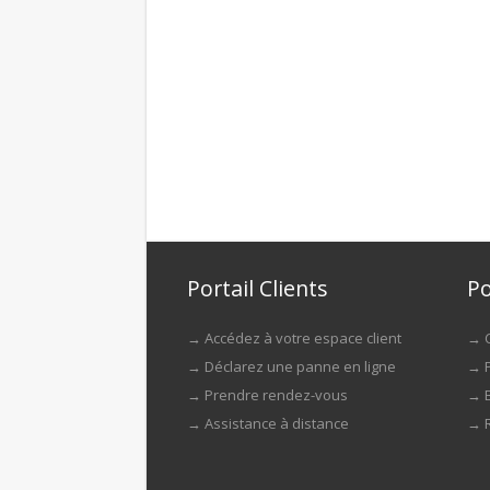
Portail Clients
Po
→
Accédez à votre espace client
→
→
Déclarez une panne en ligne
→
→
Prendre rendez-vous
→
→
Assistance à distance
→