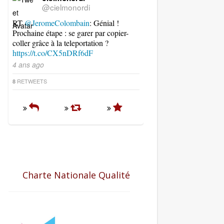
@cielmonordi
RT
@JeromeColombain
: Génial !
Prochaine étape : se garer par copier-
coller grâce à la teleportation ?
https://t.co/CX5nDRf6dF
4 ans ago
RETWEETS
8
Charte Nationale Qualité