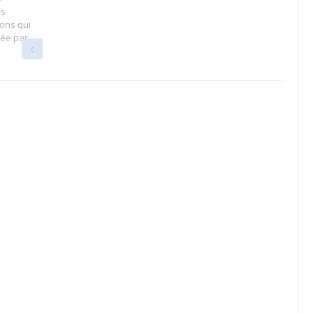
es
ions qui
fiée par