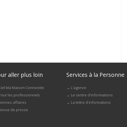
ur aller plus loin
Services à la Personne
Ciel Ma Maison Connectée
→
L'agence
Pour les professionnels
→
Le centre d'informations
Bonnes affaires
→
La lettre d'informations
Revue de presse