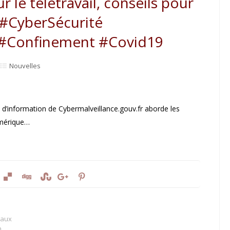
le télétravail, conseils pour
 #CyberSécurité
 #Confinement #Covid19
Nouvelles
e d’information de Cybermalveillance.gouv.fr aborde les
umérique…
 aux
n