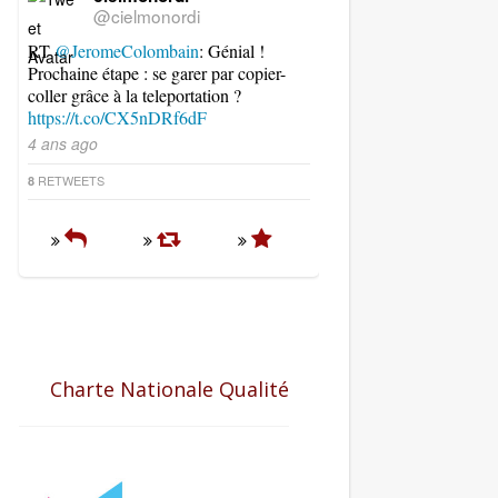
@cielmonordi
RT
@JeromeColombain
: Génial !
Prochaine étape : se garer par copier-
coller grâce à la teleportation ?
https://t.co/CX5nDRf6dF
4 ans ago
RETWEETS
8
Charte Nationale Qualité