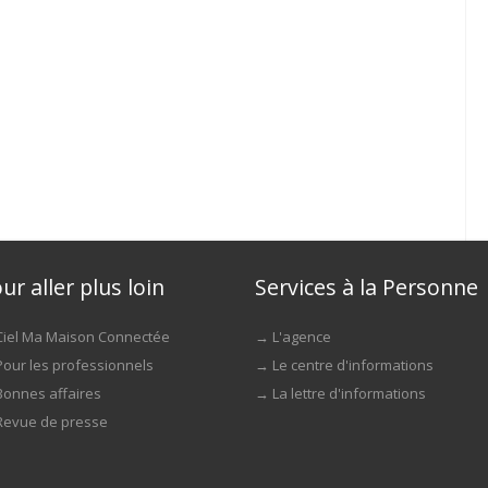
ur aller plus loin
Services à la Personne
Ciel Ma Maison Connectée
→
L'agence
Pour les professionnels
→
Le centre d'informations
Bonnes affaires
→
La lettre d'informations
Revue de presse