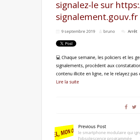
signalez-le sur https:
signalement.gouv.fr
9 septembre 2019
bruno
Arrêt
💻 Chaque semaine, les policiers et les 
signalements, procèdent aux constatations 
contenu illicite en ligne, ne le relayez pas
Lire la suite
Previous Post
le smartphone modulaire qui ig
l’obsolescence programmée