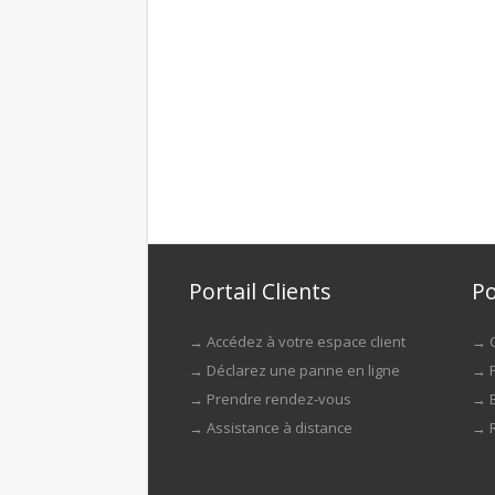
Portail Clients
Po
→
Accédez à votre espace client
→
→
Déclarez une panne en ligne
→
→
Prendre rendez-vous
→
→
Assistance à distance
→