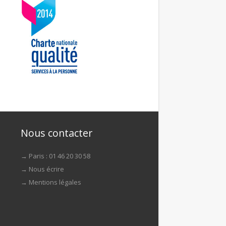
Nous contacter
→ Paris : 01 46 20 30 58
→
Nous écrire
→
Mentions légales