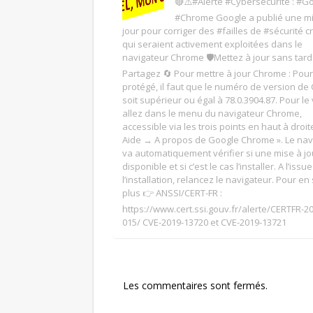
🔴⚠️#Alerte #Cybersécurité : #G
#Chrome Google a publié une m
jour pour corriger des #failles de #sécurité c
qui seraient activement exploitées dans le
navigateur Chrome 🛡️Mettez à jour sans tarde
Partagez 🔄 Pour mettre à jour Chrome : Pour
protégé, il faut que le numéro de version d
soit supérieur ou égal à 78.0.3904.87. Pour le v
allez dans le menu du navigateur Chrome,
accessible via les trois points en haut à droit
Aide → A propos de Google Chrome ». Le nav
va automatiquement vérifier si une mise à jo
disponible et si c’est le cas l’installer. A l’issu
l’installation, relancez le navigateur. Pour en
plus 👉 ANSSI/CERT-FR :
https://www.cert.ssi.gouv.fr/alerte/CERTFR-2
015/ CVE-2019-13720 et CVE-2019-13721
Les commentaires sont fermés.