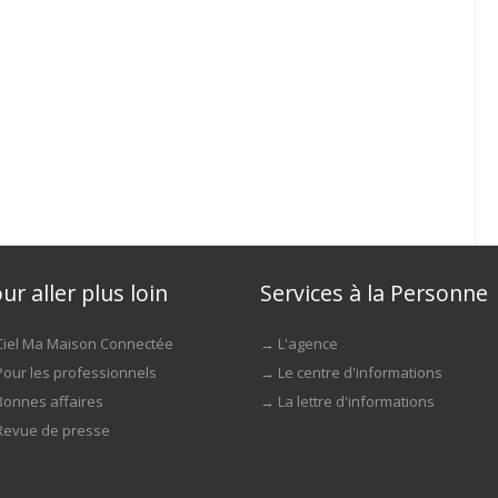
ur aller plus loin
Services à la Personne
Ciel Ma Maison Connectée
→
L'agence
Pour les professionnels
→
Le centre d'informations
Bonnes affaires
→
La lettre d'informations
Revue de presse