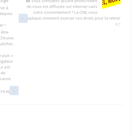
oogle
📸 Vous constatez qu’une photo/vidéo
de vous est diffusée sur internet sans
ise à
votre consentement ? La CNIL vous
ritiques
explique comment exercer vos droits pour la retirer
👉
r !
 être
e Chrome
érifier,
e puis «
igateur
ur est
e de
 savoir
019-ALE-