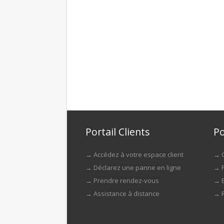
Portail Clients
Po
→
Accédez à votre espace client
→
→
Déclarez une panne en ligne
→
→
Prendre rendez-vous
→
→
Assistance à distance
→