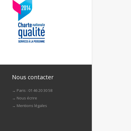
Nous contacter
→ Paris : 01 46 20 30 58
→
Nous écrire
→
Mentions légales