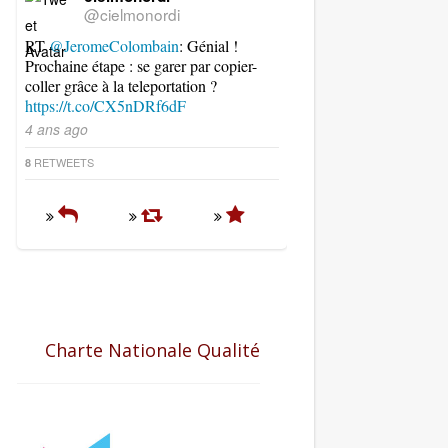
@cielmonordi
RT
@JeromeColombain
: Génial !
Prochaine étape : se garer par copier-
coller grâce à la teleportation ?
https://t.co/CX5nDRf6dF
4 ans ago
RETWEETS
8
Charte Nationale Qualité